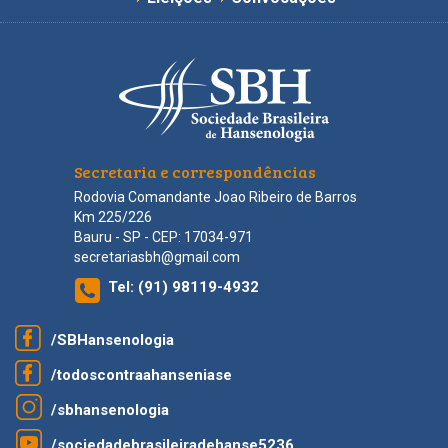
Secretaria e correspondências
Rodovia Comandante Joao Ribeiro de Barros
Km 225/226
Bauru - SP - CEP: 17034-971
secretariasbh@gmail.com
Tel:
(91) 98119-4932
/SBHansenologia
/todoscontraahanseniase
/sbhansenologia
/sociedadebrasileiradehanse5236