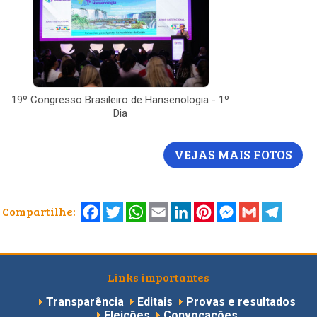
19º Congresso Brasileiro de Hansenologia - 1º
Dia
VEJAS MAIS FOTOS
Facebook
Twitter
WhatsApp
Email
LinkedIn
Pinterest
Messenger
Gmail
Telegr
Compartilhe:
Links importantes
Transparência
Editais
Provas e resultados
Eleições
Convocações