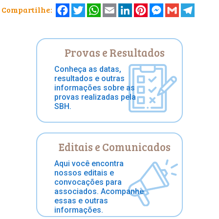
Facebook
Twitter
WhatsApp
Email
LinkedIn
Pinterest
Messenger
Gmail
Telegr
Compartilhe:
Provas e Resultados
Conheça as datas,
resultados e outras
informações sobre as
provas realizadas pela
SBH.
Editais e Comunicados
Aqui você encontra
nossos editais e
convocações para
associados. Acompanhe
essas e outras
informações.