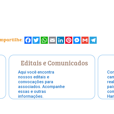
mpartilhe:
Facebook
Twitter
WhatsApp
Email
LinkedIn
Pinterest
Messenger
Gmail
Telegram
Editais e Comunicados
Aqui você encontra
Con
nossos editais e
cam
convocações para
rea
associados. Acompanhe
paí
essas e outras
con
informações.
Han